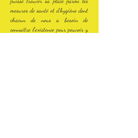
puisse trouver sa place parmi les
mesures de santé et d’hygiène dont
chacun de nous a besoin de
connaître l'existence pour pouvoir y
avoir recours et traverser les
difficultés et les épreuves de la vie
avec davantage de force et de paix
intérieure. La connaissance et la
pacification de soi sont pour moi
des enjeux de santé publique. »