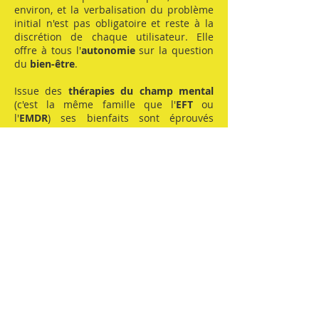
environ, et la verbalisation du problème
initial n'est pas obligatoire et reste à la
discrétion de chaque utilisateur. Elle
offre à tous l'
autonomie
sur la question
du
bien-être
.
Issue des
thérapies du champ mental
(c'est la même famille que l'
EFT
ou
l'
EMDR
) ses bienfaits sont éprouvés
depuis 2006 et aujourd'hui sur les 5
continents.
Aujourd'hui, la TTT dans le monde est
portée par le réseau international
Peacefulheart Network
, et l'association
française a vocation à la faire connaitre
et la transmettre en France et dans les
espaces francophones.
Ses champs d'application sont nombreux
: dans les situations critiques et extrêmes
(attentats, catastrophes naturelles...) et
aussi pour le bien-être personnel en